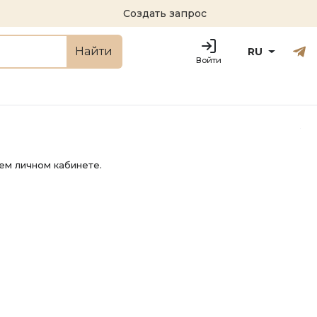
Создать запрос
Русский
Engl
Найти
RU
Войти
ем личном кабинете.