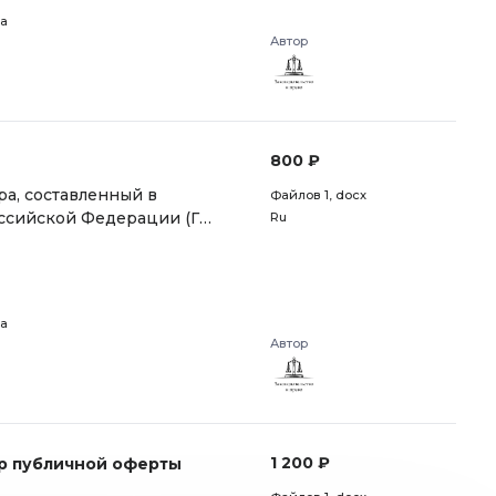
а
Автор
800 ₽
а, составленный в
Файлов 1
, docx
оссийской Федерации (ГК
Ru
а
Автор
1 200 ₽
ор публичной оферты