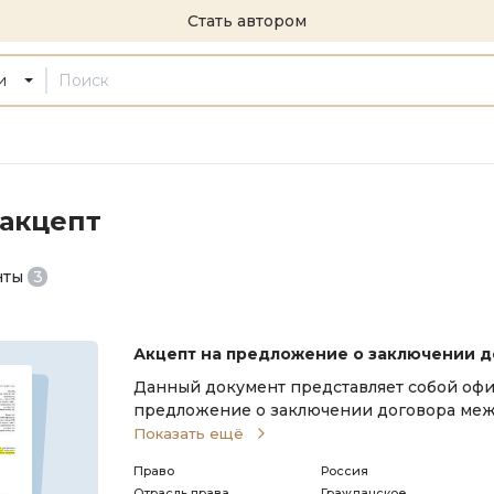
Стать автором
и
 акцепт
нты
3
Акцепт на предложение о заключении 
Данный документ представляет собой оф
предложение о заключении договора ме
лицами — акцептантом и оферентом.
Показать ещё
Право
Россия
Отрасль права
Гражданское