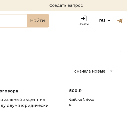
Создать запрос
Русский
Engl
Найти
RU
Войти
сначала новые
500 ₽
договора
ициальный акцепт на
Файлов 1
, docx
жду двумя юридическими
Ru