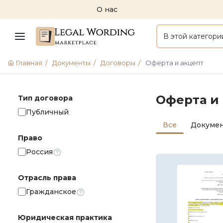
О нас
В этой категори
Главная
/
Документы
/
Договоры
/
Оферта и акцепт
Оферта и
Тип договора
Публичный
Все
Докуме
Право
Россия
Отрасль права
Гражданское
Юридическая практика