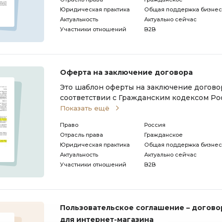
Юридическая практика
Общая поддержка бизнес
Актуальность
Актуально сейчас
Участники отношений
B2B
Оферта на заключение договора
Это шаблон оферты на заключение договор
соответствии с Гражданским кодексом Р
РФ).
Показать ещё
Право
Россия
Отрасль права
Гражданское
Юридическая практика
Общая поддержка бизнес
Актуальность
Актуально сейчас
Участники отношений
B2B
Пользовательское соглашение – догов
для интернет-магазина