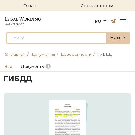
О нас
Стать автором
Русский
English
RU
Найти
Главная
/
Документы
/
Доверенности
/
ГИБДД
Все
Документы
1
ГИБДД