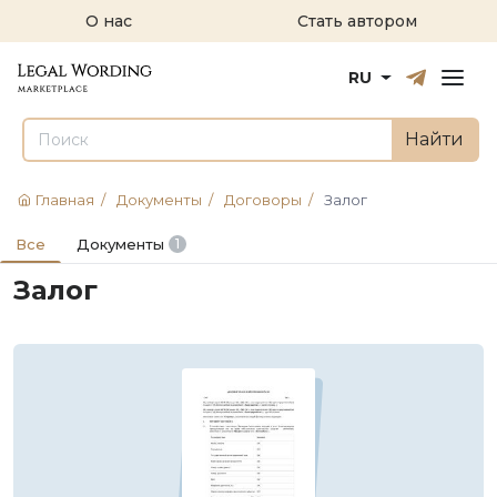
О нас
Стать автором
Русский
English
RU
Найти
Главная
/
Документы
/
Договоры
/
Залог
Все
Документы
1
Залог