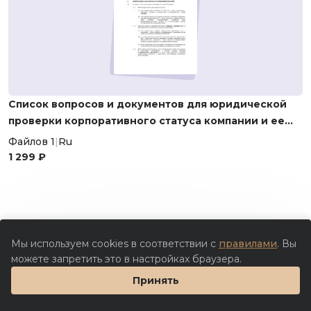
Список вопросов и документов для юридической
проверки корпоративного статуса компании и ее
активов
Файлов 1
|
Ru
1 299 ₽
Мы используем cookies в соответствии с
правилами
. Вы
можете запретить это в настройках браузера.
Принять