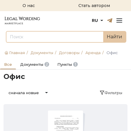
О нас
Стать автором
Русский
English
RU
Найти
Главная
/
Документы
/
Договоры
/
Аренда
/
Офис
1
Все
Документы
2
Пункты
Офис
Фильтры
сначала новые