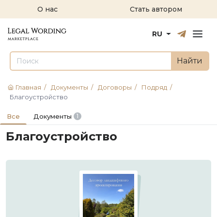
О нас
Стать автором
Русский
English
RU
Найти
Главная
/
Документы
/
Договоры
/
Подряд
/
Благоустройство
Все
Документы
1
Благоустройство