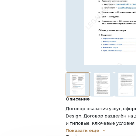
Описание
Договор оказания услуг, офо
Design. Договор разделён на 
и типовые. Ключевые условия
странице, где указаны все гл
Показать ещё