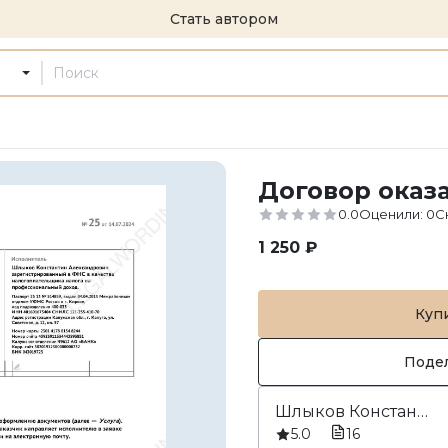
Стать автором
Договор оказ
0.0
Оценили
:
0
С
1 250 ₽
Куп
Поде
Шлыков Константин Александрович
5.0
16