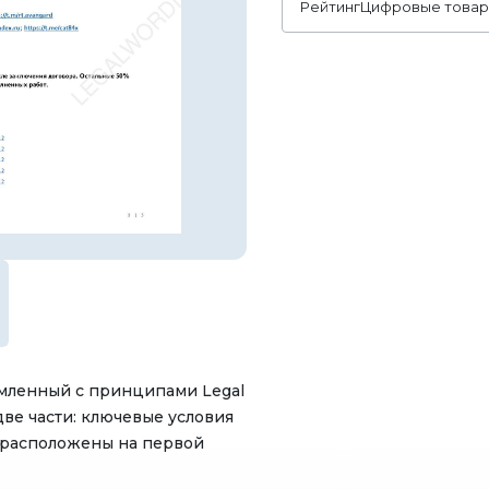
Рейтинг
Цифровые това
рмленный с принципами Legal
две части: ключевые условия
 расположены на первой
авные условия сделки. Также