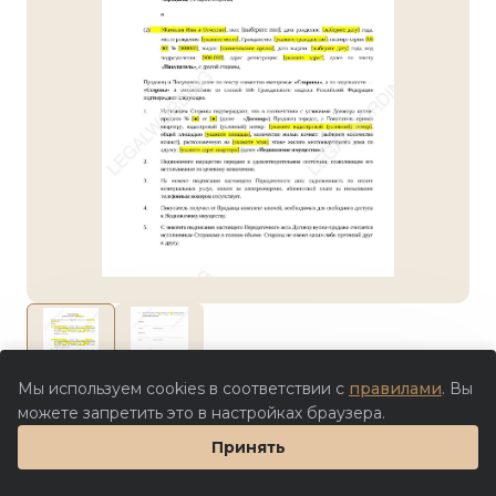
Мы используем cookies в соответствии с
правилами
. Вы
0.0
Оценили
:
0
Скачали
:
1
можете запретить это в настройках браузера.
250 ₽
Принять