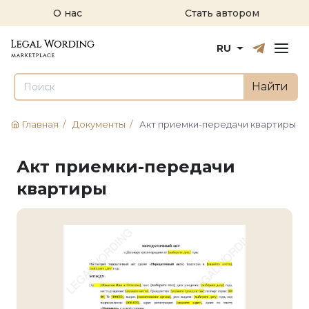
О нас
Стать автором
Русский
English
RU
Найти
Главная
/
Документы
/
Акт приемки-передачи квартиры
Акт приемки-передачи
квартиры