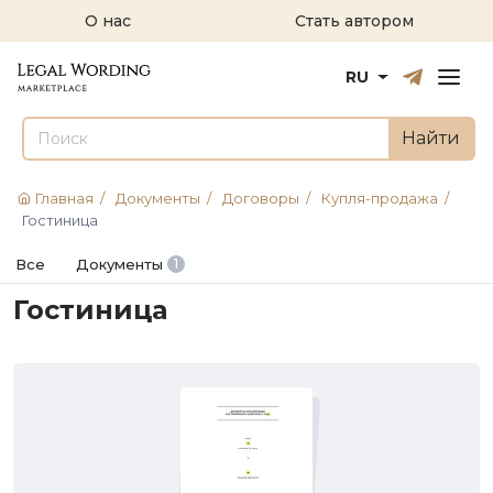
О нас
Стать автором
Русский
English
RU
Найти
Главная
/
Документы
/
Договоры
/
Купля-продажа
/
Гостиница
Все
Документы
1
Гостиница