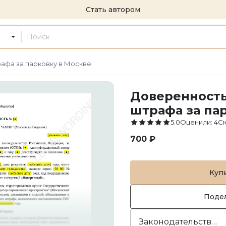
Стать автором
афа за парковку в Москве
Доверенность
штрафа за па
5.0
Оценили
:
4
С
700 ₽
Куп
Поде
Законодательство и право