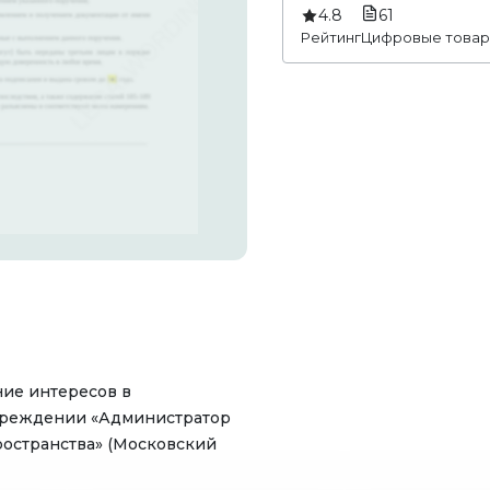
4.8
61
Рейтинг
Цифровые това
ие интересов в
чреждении «Администратор
ространства» (Московский
ыми с оплатой,