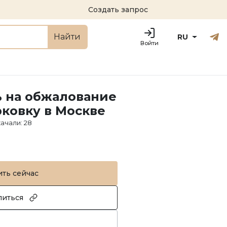
Создать запрос
Русский
Engl
Найти
RU
Войти
 на обжалование
рковку в Москве
качали
:
28
ить сейчас
литься