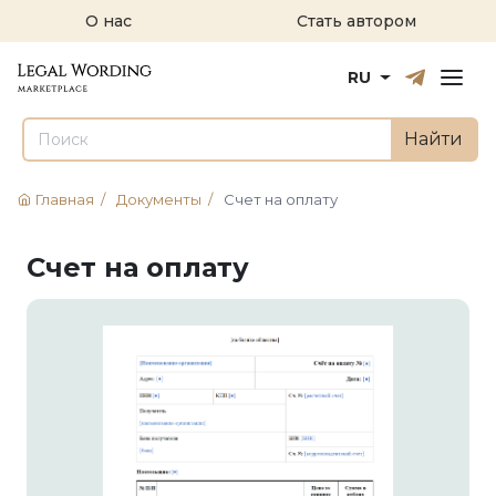
О нас
Стать автором
Русский
English
RU
Найти
Главная
/
Документы
/
Счет на оплату
Счет на оплату