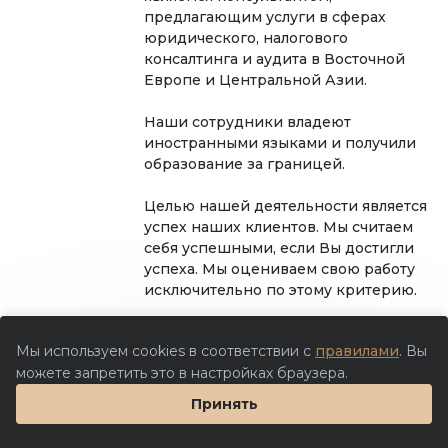
предлагающим услуги в сферах
юридического, налогового
консалтинга и аудита в Восточной
Европе и Центральной Азии.
Наши сотрудники владеют
иностранными языками и получили
образование за границей.
Целью нашей деятельности является
успех наших клиентов. Мы считаем
себя успешными, если Вы достигли
успеха. Мы оцениваем свою работу
исключительно по этому критерию.
Развивающиеся рынки имеют свои
Мы используем cookies в соответствии с
правилами
. Вы
особенности: оперативность и
можете запретить это в настройках браузера.
гибкость являются ключевыми
факторами предпринимательского
Принять
успеха.