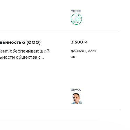
Автор
3 500 ₽
твенностью (ООО)
мент, обеспечивающий
Файлов 1
, docx
ьности общества с
Ru
я поиска информации,
ковый ключ "РЕД_"
Автор