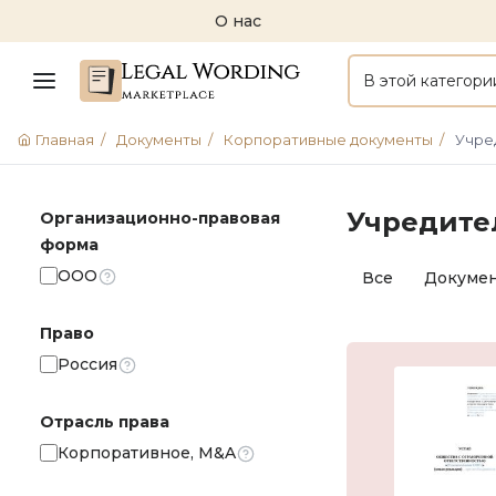
О нас
В этой категори
Главная
/
Документы
/
Корпоративные документы
/
Учре
Учредите
Организационно-правовая
форма
ООО
Все
Докуме
Право
Россия
Отрасль права
Корпоративное, M&A