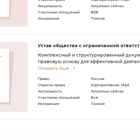
Актуальность
Актуально сейчас
Участники отношений
B2B
Изложение
Полное
Устав общества с ограниченной ответс
Комплексный и структурированный доку
правовую основу для эффективной деятел
ограниченной ответственностью (ООО).Дл
Показать ещё
которую нужно указать используйте поис
Право
Россия
Отрасль права
Корпоративное, M&A
Актуальность
Актуально сейчас
Участники отношений
Все
Изложение
Полное