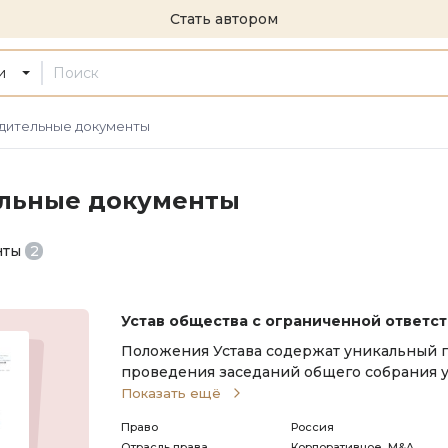
Стать автором
и
дительные документы
льные документы
нты
2
Устав общества с ограниченной ответс
Положения Устава содержат уникальный п
проведения заседаний общего собрания у
позволяющий не выдерживать долгие но
Показать ещё
сроки подготовки, когда заседание прово
Право
Россия
ве
Отрасль права
Корпоративное, M&A