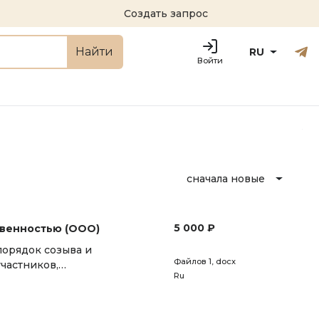
Создать запрос
Русский
Engl
Найти
RU
Войти
сначала новые
5 000 ₽
твенностью (ООО)
орядок созыва и
Файлов 1
, docx
частников,
Ru
рмативно установленные
дится по инициативе и с