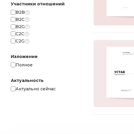
Участники отношений
B2B
B2C
B2G
С2С
C2G
Изложение
Полное
Актуальность
Актуально сейчас