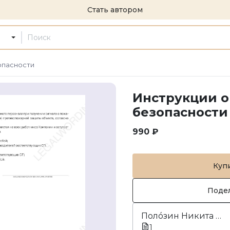
Стать автором
опасности
Инструкции о
безопасности
990 ₽
Куп
Поде
Полóзин Никита Сергеевич
1