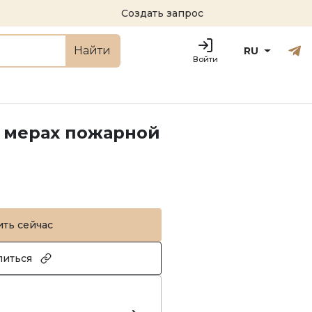
Создать запрос
Русский
Engl
Найти
RU
Войти
 мерах пожарной
ить сейчас
литься