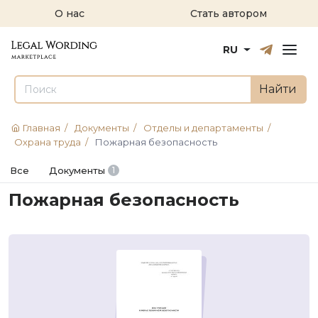
О нас
Стать автором
Русский
English
RU
Найти
Главная
/
Документы
/
Отделы и департаменты
/
Охрана труда
/
Пожарная безопасность
Все
Документы
1
Пожарная безопасность