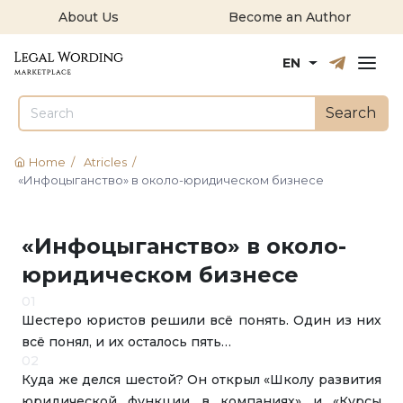
About Us
Become an Author
Русский
English
EN
Search
Home
/
Atricles
/
«Инфоцыганство» в около-юридическом бизнесе
«Инфоцыганство» в около-
юридическом бизнесе
01
Шестеро юристов решили всё понять. Один из них
всё понял, и их осталось пять…
02
Куда же делся шестой? Он открыл «Школу развития
юридической функции в компаниях» и «Курсы