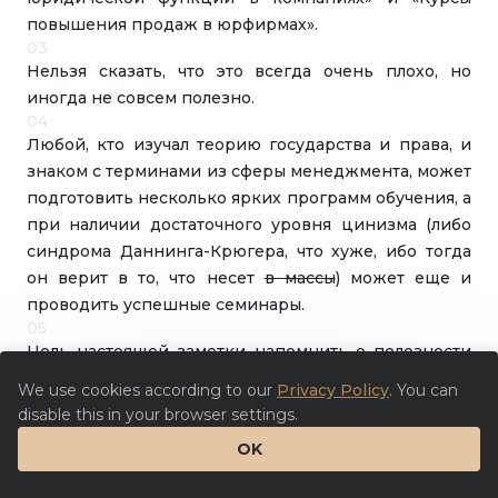
повышения продаж в юрфирмах».
03
Нельзя сказать, что это всегда очень плохо, но
иногда не совсем полезно.
04
Любой, кто изучал теорию государства и права, и
знаком с терминами из сферы менеджмента, может
подготовить несколько ярких программ обучения, а
при наличии достаточного уровня цинизма (либо
синдрома Даннинга-Крюгера, что хуже, ибо тогда
он верит в то, что несет
в массы
) может еще и
проводить успешные семинары.
05
Цель настоящей заметки напомнить о полезности
анализа определенных признаков «юридической
We use cookies according to our
Privacy Policy
. You can
пустышки», прежде чем принимать решение о
disable this in your browser settings.
покупке курсов, найме консультанта по улучшению
OK
юридических процессов в компании или даже
приобретении юридических услуг.