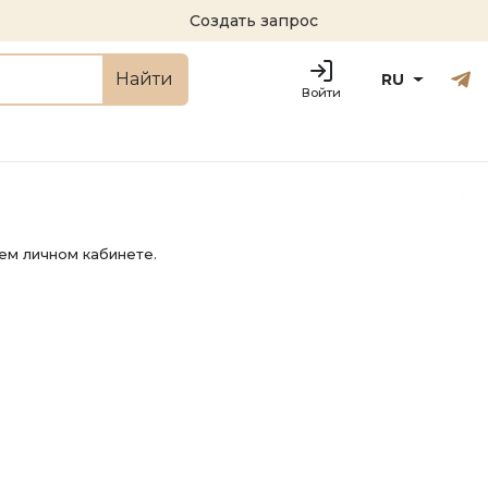
Создать запрос
Русский
Engl
Найти
RU
Войти
ем личном кабинете.