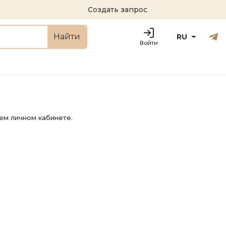
Создать запрос
Русский
Engl
Найти
RU
Войти
ем личном кабинете.